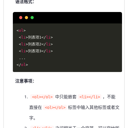
语法格式：
Copy
<
ol
>
<
li
>
列表项1
</
li
>
<
li
>
列表项2
</
li
>
<
li
>
列表项3
</
li
>
</
ol
>
注意事项：
中只能嵌套
，不能
<ol></ol>
<li></li>
直接在
标签中输入其他标签或者文
<ol></ol>
字。