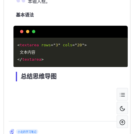
本输入框。
基本语法
Copy
<
textarea
rows
=
"
3
"
cols
=
"
20
"
>
</
textarea
>
总结思维导图
小北的学习笔记