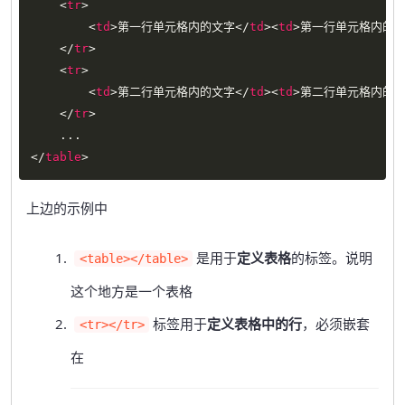
<
tr
>
<
td
>
第一行单元格内的文字
</
td
>
<
td
>
第一行单元格内的
</
tr
>
<
tr
>
<
td
>
第二行单元格内的文字
</
td
>
<
td
>
第二行单元格内的
</
tr
>
</
table
>
上边的示例中
是用于
定义表格
的标签。说明
<table></table>
这个地方是一个表格
标签用于
定义表格中的行
，必须嵌套
<tr></tr>
在