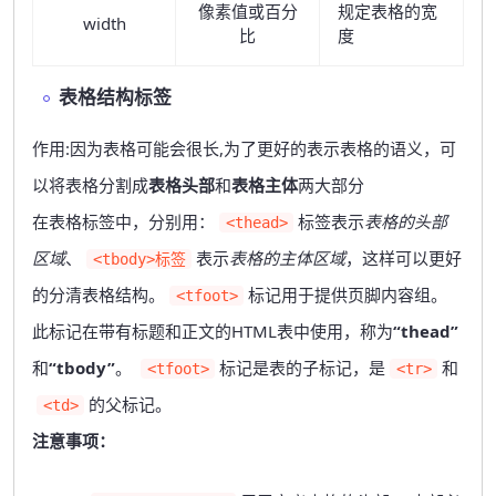
像素值或百分
规定表格的宽
width
比
度
表格结构标签
作用:因为表格可能会很长,为了更好的表示表格的语义，可
以将表格分割成
表格头部
和
表格主体
两大部分
在表格标签中，分别用：
标签表示
表格的头部
<thead>
区域
、
表示
表格的主体区域
，这样可以更好
<tbody>标签
的分清表格结构。
标记用于提供页脚内容组。
<tfoot>
此标记在带有标题和正文的HTML表中使用，称为
“thead”
和
“tbody”
。
标记是表的子标记，是
和
<tfoot>
<tr>
的父标记。
<td>
注意事项：