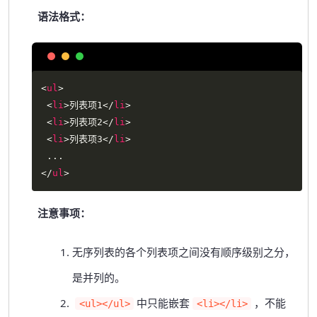
语法格式：
Copy
<
ul
>
<
li
>
列表项1
</
li
>
<
li
>
列表项2
</
li
>
<
li
>
列表项3
</
li
>
</
ul
>
注意事项：
无序列表的各个列表项之间没有顺序级别之分，
是并列的。
中只能嵌套
，不能
<ul></ul>
<li></li>