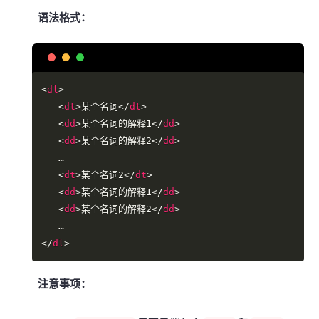
语法格式：
Copy
<
dl
>
<
dt
>
某个名词
</
dt
>
<
dd
>
某个名词的解释1
</
dd
>
<
dd
>
某个名词的解释2
</
dd
>
   …

<
dt
>
某个名词2
</
dt
>
<
dd
>
某个名词的解释1
</
dd
>
<
dd
>
某个名词的解释2
</
dd
>
</
dl
>
注意事项：