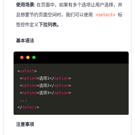
使用场景:
在页面中，如果有多个选项让用户选择，并
且想要节约页面空间时，我们可以使用
标
<select>
签控件定义
下拉列表。
基本语法
Copy
<
select
>
<
option
>
选项1
</
option
>
<
option
>
选项2
</
option
>
<
option
>
选项3
</
option
>
</
select
>
注意事项