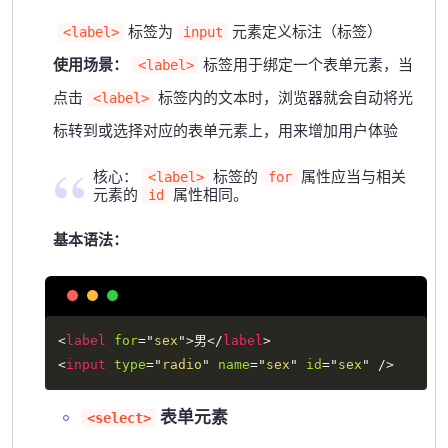
标签为
元素定义标注（标签）
<label>
input
使用场景：
标签用于绑定一个表单元素，当
<label>
点击
标签内的文本时，浏览器就会自动将光
<label>
标转到或选择对应的表单元素上，用来增加用户体验
核心：
标签的
属性应当与相关
<label>
for
元素的
属性相同。
id
基本语法：
Copy
<
label
for
=
"
sex
"
>
男
</
label
>
<
input
type
=
"
radio
"
name
=
"
sex
"
id
=
"
sex
"
/>
表单元素
<select>