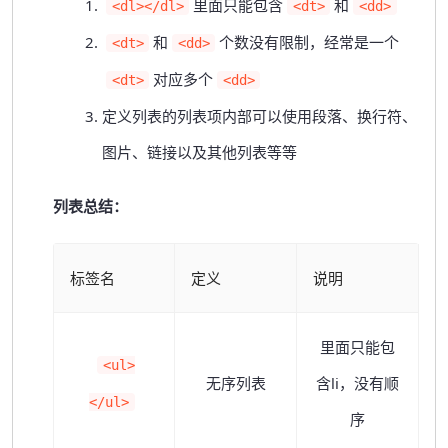
里面只能包含
和
<dl></dl>
<dt>
<dd>
和
个数没有限制，经常是一个
<dt>
<dd>
对应多个
<dt>
<dd>
定义列表的列表项内部可以使用段落、换行符、
图片、链接以及其他列表等等
列表总结：
标签名
定义
说明
里面只能包
<ul>
无序列表
含li，没有顺
</ul>
序